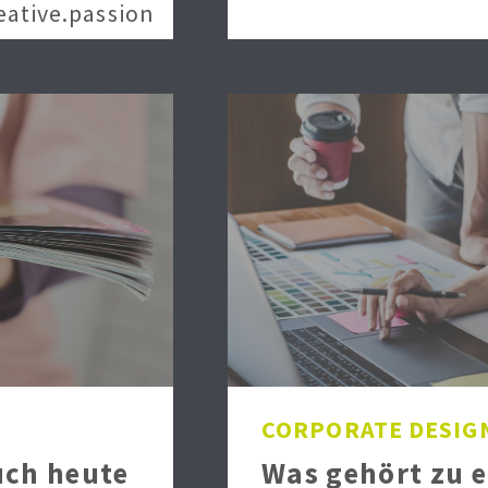
eative.passion
CORPORATE DESIG
ch heute
Was gehört zu 