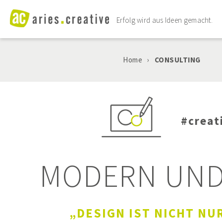
Erfolg wird aus Ideen gemacht.
MARKETING
Home
›
CONSULTING
WEBSEITEN
DIGITALE TOOLS
#creat
CONSULTING
MODERN UND
PROJEKTE
AGENTUR
„DESIGN IST NICHT NU