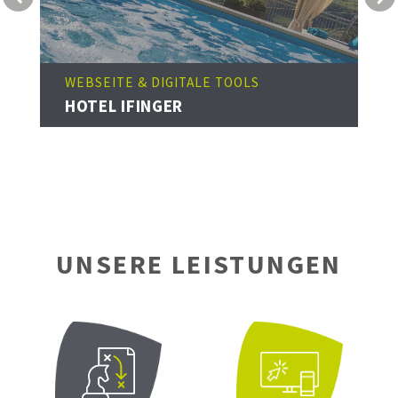
WEBSEITE & DIGI
E & DIGITALE TOOLS
FELIZITAS FOR
IFINGER
HOLIDAYS
UNSERE LEISTUNGEN