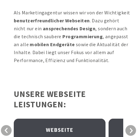
FERNWARTUNG
Als Marketingagentur wissen wir von der Wichtigkeit
benutzerfreundlicher Webseiten
. Dazu gehört
ANFAHRT
nicht nur ein
ansprechendes Design
, sondern auch
die technisch saubere
Programmierung
, angepasst
0473 490800
an alle
mobilen Endgeräte
sowie die Aktualität der
Inhalte. Dabei liegt unser Fokus vor allem auf
JETZT ANFRAGEN
Performance, Effizienz und Funktionalität.
KOSTENLOSE DEMO ANFRAGEN
UNSERE WEBSEITE
LEISTUNGEN:
WEBSEITE