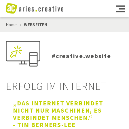
Home
›
WEBSEITEN
MARKETING
WEBSEITEN
#creative.website
DIGITALE TOOLS
CONSULTING
ERFOLG IM INTERNET
PROJEKTE
„DAS INTERNET VERBINDET
NICHT NUR MASCHINEN, ES
AGENTUR
VERBINDET MENSCHEN.“
- TIM BERNERS-LEE​