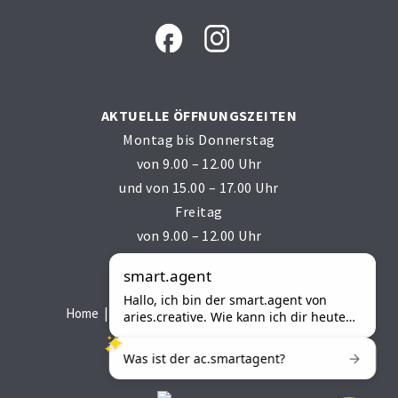
AKTUELLE ÖFFNUNGSZEITEN
Montag bis Donnerstag
von 9.00 – 12.00 Uhr
und von 15.00 – 17.00 Uhr
Freitag
von 9.00 – 12.00 Uhr
Powered by
smart.agent
Hallo, ich bin der smart.agent von
Home
AGB
Impressum
Privacy
Sitemap
aries.creative. Wie kann ich dir heute
helfen?
MwSt.-Nr. 01433200217
Was ist der ac.smartagent?