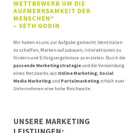
WETTBEWERB UM DIE
FERNWARTUNG
AUFMERKSAMKEIT DER
MENSCHEN“
ANFAHRT
– SETH GODIN​
0473 490800
Wir haben es uns zur Aufgabe gemacht Identitäten
zu schaffen, Marken aufzubauen, Interaktionen zu
JETZT ANFRAGEN
fördern und Erfolgsergebnisse zu erzielen. Durch die
passende Marketingstrategie
und die Verwendung
KOSTENLOSE DEMO ANFRAGEN
eines Netzwerks aus
Online Marketing
,
Social
Media Marketing
und
Portalmarketing
erhält euer
Unternehmen eine hohe Reichweite.
UNSERE MARKETING
LEISTUNGEN: