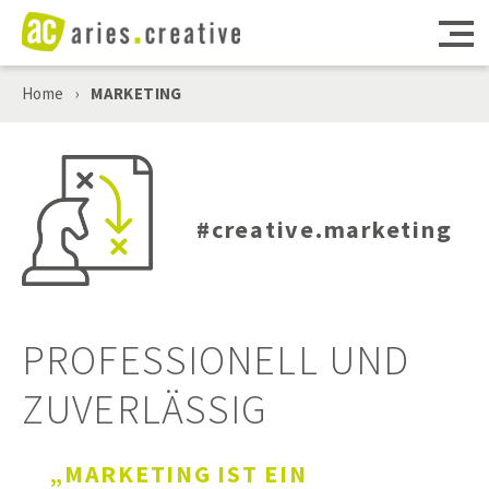
Home
›
MARKETING
MARKETING
WEBSEITEN
#creative.marketing
DIGITALE TOOLS
CONSULTING
PROFESSIONELL UND
PROJEKTE
ZUVERLÄSSIG
AGENTUR
„MARKETING IST EIN