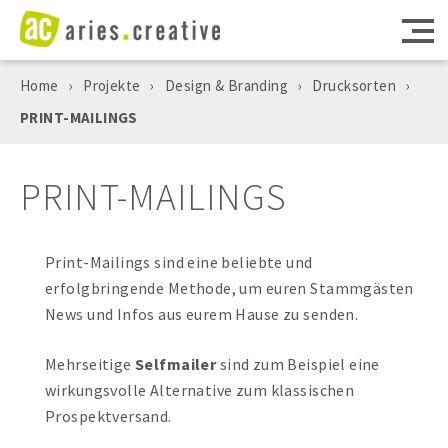
Home
›
Projekte
›
Design & Branding
›
Drucksorten
›
MARKETING
PRINT-MAILINGS
WEBSEITEN
PRINT-MAILINGS
DIGITALE TOOLS
Print-Mailings sind eine beliebte und
CONSULTING
erfolgbringende Methode, um euren Stammgästen
News und Infos aus eurem Hause zu senden.
PROJEKTE
Mehrseitige
Selfmailer
sind zum Beispiel eine
AGENTUR
wirkungsvolle Alternative zum klassischen
Prospektversand.