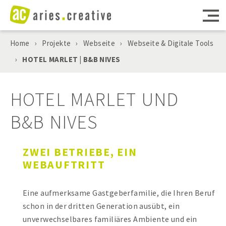
Home
›
Projekte
›
Webseite
›
Webseite & Digitale Tools
MARKETING
›
HOTEL MARLET | B&B NIVES
WEBSEITEN
HOTEL MARLET UND
DIGITALE TOOLS
B&B NIVES
CONSULTING
ZWEI BETRIEBE, EIN
WEBAUFTRITT
PROJEKTE
Eine aufmerksame Gastgeberfamilie, die Ihren Beruf
AGENTUR
schon in der dritten Generation ausübt, ein
unverwechselbares familiäres Ambiente und ein