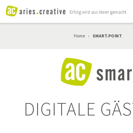
Erfolg wird aus Ideen gemacht.
MARKETING
Home
›
SMART.POINT
WEBSEITEN
DIGITALE TOOLS
CONSULTING
PROJEKTE
DIGITALE GÄ
AGENTUR